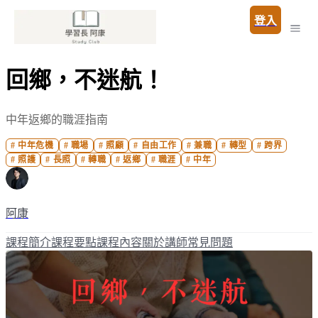
登入
回鄉，不迷航！
中年返鄉的職涯指南
#
中年危機
#
職場
#
照顧
#
自由工作
#
兼職
#
轉型
#
跨界
#
照護
#
長照
#
轉職
#
返鄉
#
職涯
#
中年
阿康
課程簡介
課程要點
課程內容
關於講師
常見問題